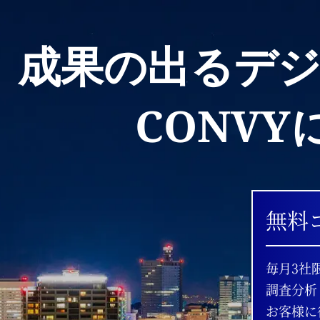
成果の出るデ
CONV
無料
毎月3社
調査分析
お客様に